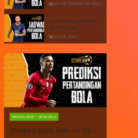
April 30, 2024
April 30, 2024
Jadwal Bola Hari Ini 28–
29 APRIL 2024
April 29, 2024
PREDIKSI SKOR
SEPAK BOLA
Prediksi Bola Hari Ini 02 –