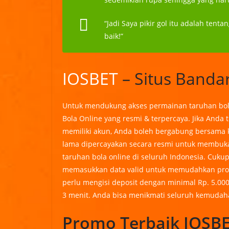
“Jadi Saya pikir gol itu adalah ten
baik!”
IOSBET
– Situs Banda
Untuk mendukung akses permainan taruhan bola
Bola Online yang resmi & terpercaya. Jika Anda
memiliki akun, Anda boleh bergabung bersama 
lama dipercayakan secara resmi untuk membuka 
taruhan bola online di seluruh Indonesia. Cukup
memasukkan data valid untuk memudahkan proses
perlu mengisi deposit dengan minimal Rp. 5.000,
3 menit. Anda bisa menikmati seluruh kemudaha
Promo Terbaik IOSBE