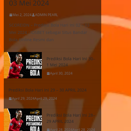
03 Mei 2024
Mei 2, 2024
ADMIN PEARL
SCOREIDN – Prediksi Bola Hari Ini 02 – 03
Mei 2024 : IOSBET sebagai Situs Bandar
Bola Online Resmi dan
Prediksi Bola Hari Ini 30–
1 Mei 2024
April 30, 2024
Prediksi Bola Hari Ini 29 – 30 APRIL 2024
April 29, 2024
April 29, 2024
Prediksi Bola Hari Ini 28–
29 APRIL 2024
April 28, 2024
April 28, 2024