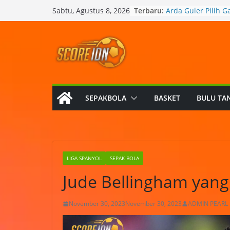
Skip
Terbaru:
Arda Guler Pilih 
Sabtu, Agustus 8, 2026
to
Madrid Walaupun 
Barcelona Duluan.
content
Jadon Sancho Dika
Kembali ke Manche
Klub Como Milik 
yang Selangkah La
Serie A!
Prediksi Bola Hari 
SEPAKBOLA
BASKET
BULU TA
2024
Jadwal Bola Hari I
2024
LIGA SPANYOL
SEPAK BOLA
Jude Bellingham yan
November 30, 2023
November 30, 2023
ADMIN PEARL