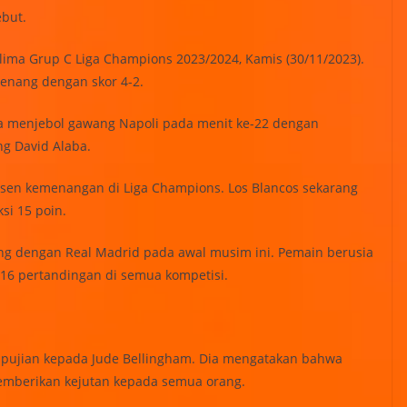
ebut.
ima Grup C Liga Champions 2023/2024, Kamis (30/11/2023).
menang dengan skor 4-2.
ia menjebol gawang Napoli pada menit ke-22 dengan
g David Alaba.
rsen kemenangan di Liga Champions. Los Blancos sekarang
si 15 poin.
ng dengan Real Madrid pada awal musim ini. Pemain berusia
 16 pertandingan di semua kompetisi.
n pujian kepada Jude Bellingham. Dia mengatakan bahwa
berikan kejutan kepada semua orang.