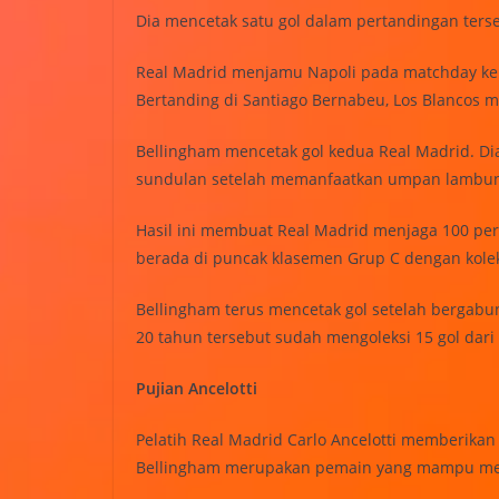
Dia mencetak satu gol dalam pertandingan ters
Real Madrid menjamu Napoli pada matchday kel
Bertanding di Santiago Bernabeu, Los Blancos 
Bellingham mencetak gol kedua Real Madrid. D
sundulan setelah memanfaatkan umpan lambun
Hasil ini membuat Real Madrid menjaga 100 pe
berada di puncak klasemen Grup C dengan kolek
Bellingham terus mencetak gol setelah bergabu
20 tahun tersebut sudah mengoleksi 15 gol dari
Pujian Ancelotti
Pelatih Real Madrid Carlo Ancelotti memberika
Bellingham merupakan pemain yang mampu mem