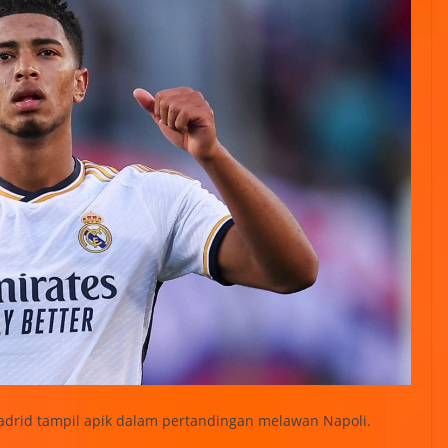
adrid tampil apik dalam pertandingan melawan Napoli.