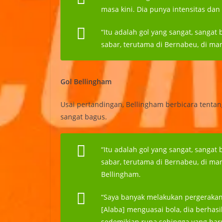
masa kini. Dia punya intensitas d
“Itu adalah gol yang sangat, sanga
sabar, terutama di Bernabeu, di ma
Gol Bellingham
Usai pertandingan, Bellingham berbicara tentan
sangat bagus.
“Itu adalah gol yang sangat, sanga
sabar, terutama di Bernabeu, di ma
Bellingham.
“Saya banyak melakukan pergerakan d
[Alaba] menguasai bola, dia berha
sedemikian rupa sehingga yang har