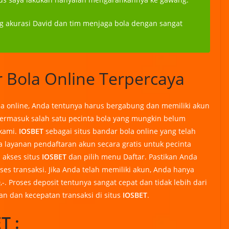
tang akurasi David dan tim menjaga bola dengan sangat
r Bola Online Terpercaya
 online, Anda tentunya harus bergabung dan memiliki akun
 termasuk salah satu pecinta bola yang mungkin belum
kami.
IOSBET
sebagai situs bandar bola online yang telah
layanan pendaftaran akun secara gratis untuk pecinta
 akses situs
IOSBET
dan pilih menu Daftar. Pastikan Anda
 transaksi. Jika Anda telah memiliki akun, Anda hanya
-. Proses deposit tentunya sangat cepat dan tidak lebih dari
n dan kecepatan transaksi di situs
IOSBET
.
T :