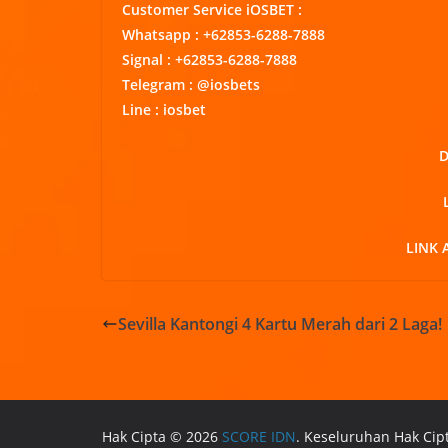
Customer Service iOSBET :
Whatsapp : +62853-6288-7888
Signal : +62853-6288-7888
Telegram : @iosbets
Line : iosbet
D
LINK 
Sevilla Kantongi 4 Kartu Merah dari 2 Laga!
Hak Cipta © 2026
SCORE IDN
. Keseluruhan Hak Cip