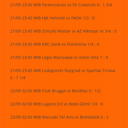
21/09 23:45 WIB Ferencvarosi vs FK Cukaricki 0 : 1 3/4
21/09 23:45 WIB HJK Helsinki vs PAOK 1/2 : 0
21/09 23:45 WIB Zrinjski Mostar vs AZ Alkmaar vs 3/4 : 0
21/09 23:45 WIB KRC Genk vs Fiorentina 1/4 : 0
21/09 23:45 WIB Legia Warszawa vs Aston Villa 1 : 0
21/09 23:45 WIB Ludogorets Razgrad vs Spartak Trnava
0 : 1 1/4
22/09 02:00 WIB Club Brugge vs Besiktas 0 : 1/2
22/09 02:00 WIB Lugano [n] vs Bodo Glimt 1/4 : 0
22/09 02:00 WIB Maccabi Tel Aviv vs Breidablik 0 : 2