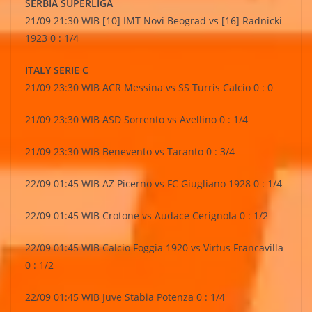
SERBIA SUPERLIGA
21/09 21:30 WIB [10] IMT Novi Beograd vs [16] Radnicki
1923 0 : 1/4
ITALY SERIE C
21/09 23:30 WIB ACR Messina vs SS Turris Calcio 0 : 0
21/09 23:30 WIB ASD Sorrento vs Avellino 0 : 1/4
21/09 23:30 WIB Benevento vs Taranto 0 : 3/4
22/09 01:45 WIB AZ Picerno vs FC Giugliano 1928 0 : 1/4
22/09 01:45 WIB Crotone vs Audace Cerignola 0 : 1/2
22/09 01:45 WIB Calcio Foggia 1920 vs Virtus Francavilla
0 : 1/2
22/09 01:45 WIB Juve Stabia Potenza 0 : 1/4