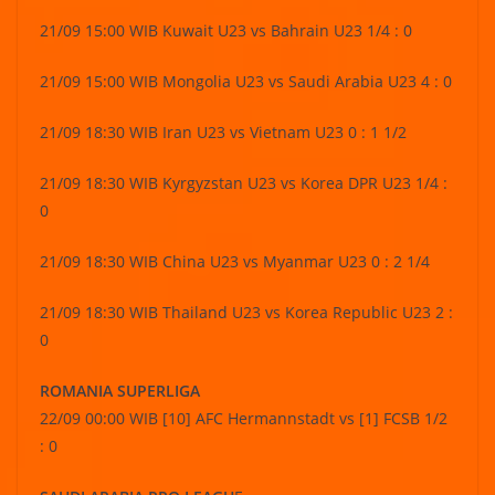
21/09 15:00 WIB Kuwait U23 vs Bahrain U23 1/4 : 0
21/09 15:00 WIB Mongolia U23 vs Saudi Arabia U23 4 : 0
21/09 18:30 WIB Iran U23 vs Vietnam U23 0 : 1 1/2
21/09 18:30 WIB Kyrgyzstan U23 vs Korea DPR U23 1/4 :
0
21/09 18:30 WIB China U23 vs Myanmar U23 0 : 2 1/4
21/09 18:30 WIB Thailand U23 vs Korea Republic U23 2 :
0
ROMANIA SUPERLIGA
22/09 00:00 WIB [10] AFC Hermannstadt vs [1] FCSB 1/2
: 0