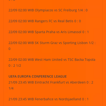
22/09 02:00 WIB Olympiacos vs SC Freiburg 1/4 : 0
22/09 02:00 WIB Rangers FC vs Real Betis 0 : 0
22/09 02:00 WIB Sparta Praha vs Aris Limassol 0 : 1
22/09 02:00 WIB SK Sturm Graz vs Sporting Lisbon 1/2 :
0
22/09 02:00 WIB West Ham United vs TSC Backa Topola
0 : 2 1/2
UEFA EUROPA CONFERENCE LEAGUE
21/09 23:45 WIB Eintracht Frankfurt vs Aberdeen 0 : 2
1/4
21/09 23:45 WIB Fenerbahce vs Nordsjaelland 0 : 1