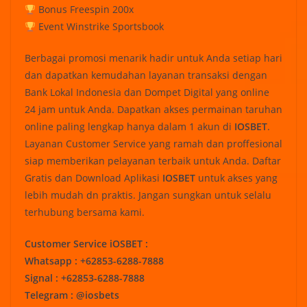
Bonus Freespin 200x
Event Winstrike Sportsbook
Berbagai promosi menarik hadir untuk Anda setiap hari
dan dapatkan kemudahan layanan transaksi dengan
Bank Lokal Indonesia dan Dompet Digital yang online
24 jam untuk Anda. Dapatkan akses permainan taruhan
online paling lengkap hanya dalam 1 akun di
IOSBET
.
Layanan Customer Service yang ramah dan proffesional
siap memberikan pelayanan terbaik untuk Anda. Daftar
Gratis dan Download Aplikasi
IOSBET
untuk akses yang
lebih mudah dn praktis. Jangan sungkan untuk selalu
terhubung bersama kami.
Customer Service iOSBET :
Whatsapp : +62853-6288-7888
Signal : +62853-6288-7888
Telegram : @iosbets