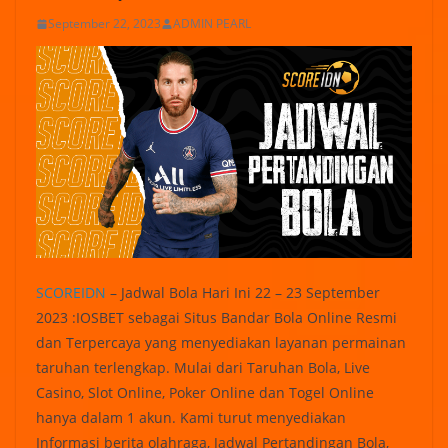
September 22, 2023
ADMIN PEARL
SCOREIDN
– Jadwal Bola Hari Ini 22 – 23 September
2023 :IOSBET sebagai Situs Bandar Bola Online Resmi
dan Terpercaya yang menyediakan layanan permainan
taruhan terlengkap. Mulai dari Taruhan Bola, Live
Casino, Slot Online, Poker Online dan Togel Online
hanya dalam 1 akun. Kami turut menyediakan
Informasi berita olahraga, Jadwal Pertandingan Bola,