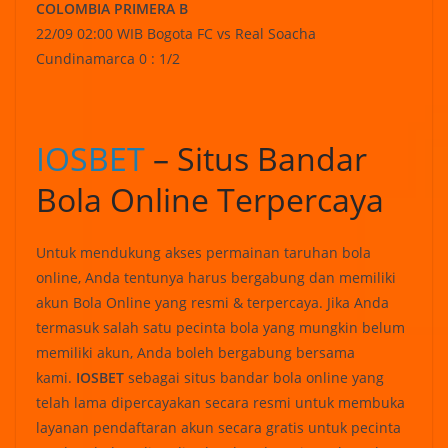
COLOMBIA PRIMERA B
22/09 02:00 WIB Bogota FC vs Real Soacha
Cundinamarca 0 : 1/2
IOSBET
– Situs Bandar
Bola Online Terpercaya
Untuk mendukung akses permainan taruhan bola
online, Anda tentunya harus bergabung dan memiliki
akun Bola Online yang resmi & terpercaya. Jika Anda
termasuk salah satu pecinta bola yang mungkin belum
memiliki akun, Anda boleh bergabung bersama
kami.
IOSBET
sebagai situs bandar bola online yang
telah lama dipercayakan secara resmi untuk membuka
layanan pendaftaran akun secara gratis untuk pecinta