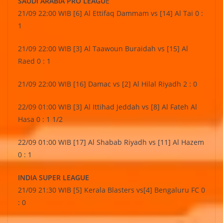
SAUDI ARABIA PRO LEAGU
E
21/09 22:00 WIB [6] Al Ettifaq Dammam vs [14] Al Tai 0 :
1
21/09 22:00 WIB [3] Al Taawoun Buraidah vs [15] Al
Raed 0 : 1
21/09 22:00 WIB [16] Damac vs [2] Al Hilal Riyadh 2 : 0
22/09 01:00 WIB [3] Al Ittihad Jeddah vs [8] Al Fateh Al
Hasa 0 : 1 1/2
22/09 01:00 WIB [17] Al Shabab Riyadh vs [11] Al Hazem
0 : 1
INDIA SUPER LEAGUE
21/09 21:30 WIB [5] Kerala Blasters vs[4] Bengaluru FC 0
: 0