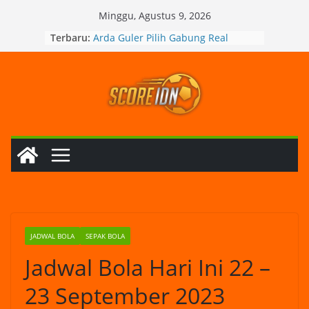
Skip
Minggu, Agustus 9, 2026
Jadwal Bola Hari Ini 02– 03 Mei
to
Terbaru:
2024
content
Arda Guler Pilih Gabung Real
Madrid Walaupun Didekati
Barcelona Duluan.
Jadon Sancho Dikabarkan Bakal
Kembali ke Manchester United?
Klub Como Milik Orang Indonesia
yang Selangkah Lagi Promosi ke
Serie A!
Prediksi Bola Hari Ini 02 – 03 Mei
2024
JADWAL BOLA
SEPAK BOLA
Jadwal Bola Hari Ini 22 –
23 September 2023