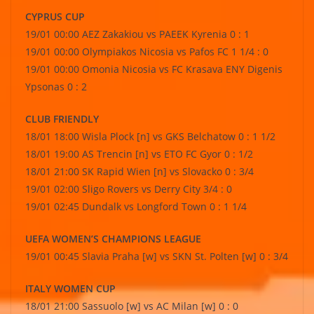
CYPRUS CUP
19/01 00:00 AEZ Zakakiou vs PAEEK Kyrenia 0 : 1
19/01 00:00 Olympiakos Nicosia vs Pafos FC 1 1/4 : 0
19/01 00:00 Omonia Nicosia vs FC Krasava ENY Digenis
Ypsonas 0 : 2
CLUB FRIENDLY
18/01 18:00 Wisla Plock [n] vs GKS Belchatow 0 : 1 1/2
18/01 19:00 AS Trencin [n] vs ETO FC Gyor 0 : 1/2
18/01 21:00 SK Rapid Wien [n] vs Slovacko 0 : 3/4
19/01 02:00 Sligo Rovers vs Derry City 3/4 : 0
19/01 02:45 Dundalk vs Longford Town 0 : 1 1/4
UEFA WOMEN’S CHAMPIONS LEAGUE
19/01 00:45 Slavia Praha [w] vs SKN St. Polten [w] 0 : 3/4
ITALY WOMEN CUP
18/01 21:00 Sassuolo [w] vs AC Milan [w] 0 : 0