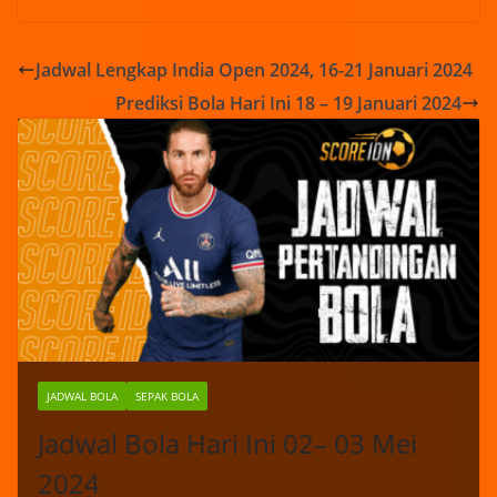
Jadwal Lengkap India Open 2024, 16-21 Januari 2024
Prediksi Bola Hari Ini 18 – 19 Januari 2024
JADWAL BOLA
SEPAK BOLA
Jadwal Bola Hari Ini 02– 03 Mei
2024