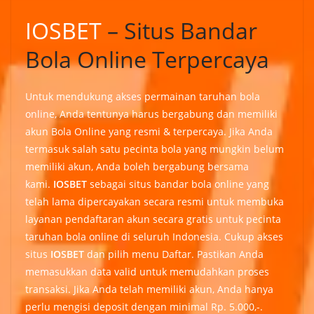
IOSBET
– Situs Bandar
Bola Online Terpercaya
Untuk mendukung akses permainan taruhan bola
online, Anda tentunya harus bergabung dan memiliki
akun Bola Online yang resmi & terpercaya. Jika Anda
termasuk salah satu pecinta bola yang mungkin belum
memiliki akun, Anda boleh bergabung bersama
kami.
IOSBET
sebagai situs bandar bola online yang
telah lama dipercayakan secara resmi untuk membuka
layanan pendaftaran akun secara gratis untuk pecinta
taruhan bola online di seluruh Indonesia. Cukup akses
situs
IOSBET
dan pilih menu Daftar. Pastikan Anda
memasukkan data valid untuk memudahkan proses
transaksi. Jika Anda telah memiliki akun, Anda hanya
perlu mengisi deposit dengan minimal Rp. 5.000,-.