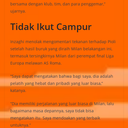
bersama dengan klub, tim, dan para penggemar,”
ujarnya.
Tidak Ikut Campur
Inzaghi menolak mengomentari tekanan terhadap Pioli
setelah hasil buruk yang diraih Milan belakangan ini,
termasuk tersingkirnya Milan dari perempat final Liga
Europa melawan AS Roma.
“Saya dapat mengatakan bahwa bagi saya, dia adalah
pelatih yang hebat dan pribadi yang luar biasa,”
katanya.
“Dia memiliki perjalanan yang luar biasa di Milan, lalu
bagaimana masa depannya, saya tidak bisa
mengatakan itu. Saya mendoakan yang terbaik
untuknya.”