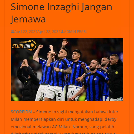
Simone Inzaghi Jangan
Jemawa
April 22, 2024
April 22, 2024
ADMIN PEARL
SCOREIDN
– Simone Inzaghi mengatakan bahwa Inter
Milan mempersiapkan diri untuk menghadapi derby
emosional melawan AC Milan. Namun, sang pelatih