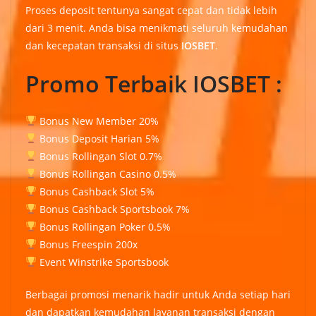
Proses deposit tentunya sangat cepat dan tidak lebih
dari 3 menit. Anda bisa menikmati seluruh kemudahan
dan kecepatan transaksi di situs
IOSBET
.
Promo Terbaik IOSBET :
Bonus New Member 20%
Bonus Deposit Harian 5%
Bonus Rollingan Slot 0.7%
Bonus Rollingan Casino 0.5%
Bonus Cashback Slot 5%
Bonus Cashback Sportsbook 7%
Bonus Rollingan Poker 0.5%
Bonus Freespin 200x
Event Winstrike Sportsbook
Berbagai promosi menarik hadir untuk Anda setiap hari
dan dapatkan kemudahan layanan transaksi dengan