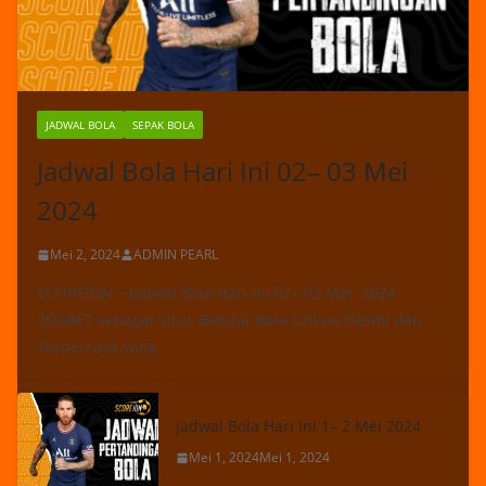
JADWAL BOLA
SEPAK BOLA
Jadwal Bola Hari Ini 02– 03 Mei
2024
Mei 2, 2024
ADMIN PEARL
SCOREIDN – Jadwal Bola Hari Ini 02– 03 Mei 2024
:IOSBET sebagai Situs Bandar Bola Online Resmi dan
Terpercaya yang
Jadwal Bola Hari Ini 1– 2 Mei 2024
Mei 1, 2024
Mei 1, 2024