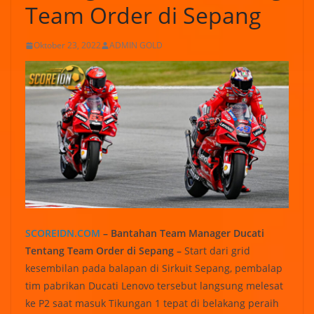
Team Order di Sepang
Oktober 23, 2022
ADMIN GOLD
SCOREIDN.COM
– Bantahan Team Manager Ducati
Tentang Team Order di Sepang –
Start dari grid
kesembilan pada balapan di Sirkuit Sepang, pembalap
tim pabrikan Ducati Lenovo tersebut langsung melesat
ke P2 saat masuk Tikungan 1 tepat di belakang peraih