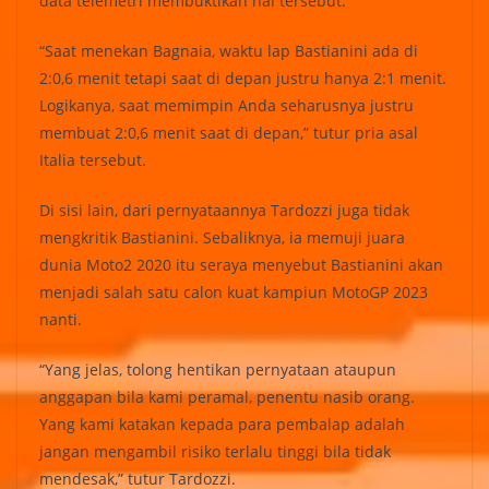
data telemetri membuktikan hal tersebut.
“Saat menekan Bagnaia, waktu lap Bastianini ada di
2:0,6 menit tetapi saat di depan justru hanya 2:1 menit.
Logikanya, saat memimpin Anda seharusnya justru
membuat 2:0,6 menit saat di depan,” tutur pria asal
Italia tersebut.
Di sisi lain, dari pernyataannya Tardozzi juga tidak
mengkritik Bastianini. Sebaliknya, ia memuji juara
dunia Moto2 2020 itu seraya menyebut Bastianini akan
menjadi salah satu calon kuat kampiun MotoGP 2023
nanti.
“Yang jelas, tolong hentikan pernyataan ataupun
anggapan bila kami peramal, penentu nasib orang.
Yang kami katakan kepada para pembalap adalah
jangan mengambil risiko terlalu tinggi bila tidak
mendesak,” tutur Tardozzi.