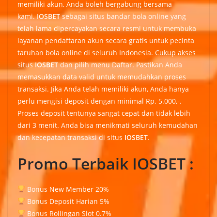
memiliki akun, Anda boleh bergabung bersama
kami.
IOSBET
sebagai situs bandar bola online yang
telah lama dipercayakan secara resmi untuk membuka
layanan pendaftaran akun secara gratis untuk pecinta
taruhan bola online di seluruh Indonesia. Cukup akses
situs
IOSBET
dan pilih menu Daftar. Pastikan Anda
memasukkan data valid untuk memudahkan proses
transaksi. Jika Anda telah memiliki akun, Anda hanya
perlu mengisi deposit dengan minimal Rp. 5.000,-.
Proses deposit tentunya sangat cepat dan tidak lebih
dari 3 menit. Anda bisa menikmati seluruh kemudahan
dan kecepatan transaksi di situs
IOSBET
.
Promo Terbaik IOSBET :
Bonus New Member 20%
Bonus Deposit Harian 5%
Bonus Rollingan Slot 0.7%