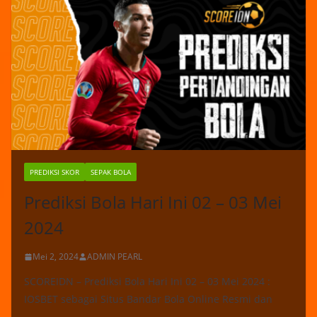
PREDIKSI SKOR
SEPAK BOLA
Prediksi Bola Hari Ini 02 – 03 Mei
2024
Mei 2, 2024
ADMIN PEARL
SCOREIDN – Prediksi Bola Hari Ini 02 – 03 Mei 2024 :
IOSBET sebagai Situs Bandar Bola Online Resmi dan