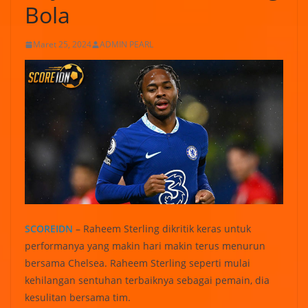
Bola
Maret 25, 2024
ADMIN PEARL
SCOREIDN
– Raheem Sterling dikritik keras untuk
performanya yang makin hari makin terus menurun
bersama Chelsea. Raheem Sterling seperti mulai
kehilangan sentuhan terbaiknya sebagai pemain, dia
kesulitan bersama tim.