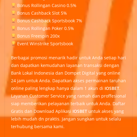
Bonus Rollingan Casino 0.5%
Bonus Cashback Slot 5%
Bonus Cashback Sportsbook 7%
Bonus Rollingan Poker 0.5%
Bonus Freespin 200x
Event Winstrike Sportsbook
Berbagai promosi menarik hadir untuk Anda setiap hari
dan dapatkan kemudahan layanan transaksi dengan
Bank Lokal Indonesia dan Dompet Digital yang online
24 jam untuk Anda. Dapatkan akses permainan taruhan
online paling lengkap hanya dalam 1 akun di
IOSBET
.
Layanan Customer Service yang ramah dan proffesional
siap memberikan pelayanan terbaik untuk Anda. Daftar
Gratis dan Download Aplikasi
IOSBET
untuk akses yang
lebih mudah dn praktis. Jangan sungkan untuk selalu
terhubung bersama kami.