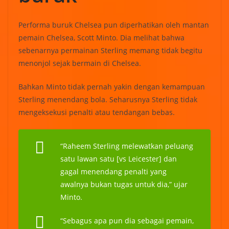
Performa buruk Chelsea pun diperhatikan oleh mantan
pemain Chelsea, Scott Minto. Dia melihat bahwa
sebenarnya permainan Sterling memang tidak begitu
menonjol sejak bermain di Chelsea.
Bahkan Minto tidak pernah yakin dengan kemampuan
Sterling menendang bola. Seharusnya Sterling tidak
mengeksekusi penalti atau tendangan bebas.
“Raheem Sterling melewatkan peluang
satu lawan satu [vs Leicester] dan
gagal menendang penalti yang
awalnya bukan tugas untuk dia,” ujar
Minto.
“Sebagus apa pun dia sebagai pemain,