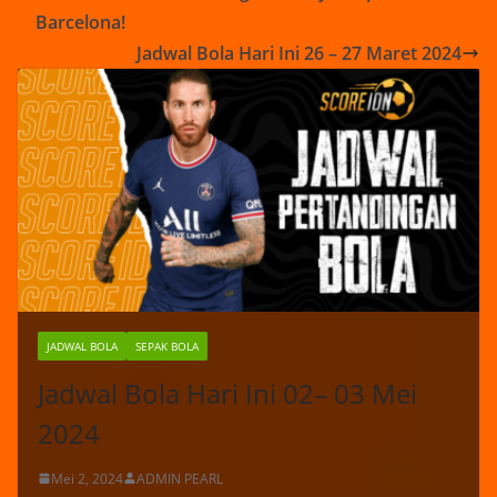
Barcelona!
Jadwal Bola Hari Ini 26 – 27 Maret 2024
JADWAL BOLA
SEPAK BOLA
Jadwal Bola Hari Ini 02– 03 Mei
2024
Mei 2, 2024
ADMIN PEARL